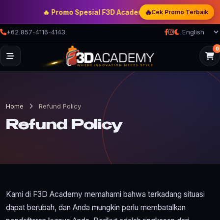
🔥
🔥 Promo Spesial F3D Academy
— Double Discount | Bon
Cek Promo Terbaik
+62 857-4116-4143
0
Home
Refund Policy
Refund Policy
Kami di F3D Academy memahami bahwa terkadang situasi
dapat berubah, dan Anda mungkin perlu membatalkan