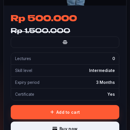
Rp 500.000
Rp 1.500.000
Lectures
0
Skill level
Intermediate
Expiry period
3 Months
Certificate
Yes
Add to cart
Buy now