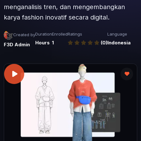
menganalisis tren, dan mengembangkan
karya fashion inovatif secara digital.
Duration
Enrolled
Ratings
Language
Created by
Hours
1
(0)
Indonesia
F3D Admin