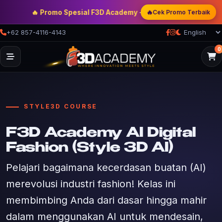
🔥
🔥 Promo Spesial F3D Academy
— Double Discount | Bonus Me
Cek Promo Terbaik
+62 857-4116-4143
0
STYLE3D COURSE
F3D Academy AI Digital
Fashion (Style 3D AI)
Pelajari bagaimana kecerdasan buatan (AI)
merevolusi industri fashion! Kelas ini
membimbing Anda dari dasar hingga mahir
dalam menggunakan AI untuk mendesain,